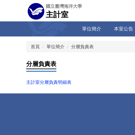
跳
國立臺灣海洋大學
到
主計室
主
要
單位簡介
本室公告
內
容
區
首頁
單位簡介
分層負責表
分層負責表
主計室分層負責明細表